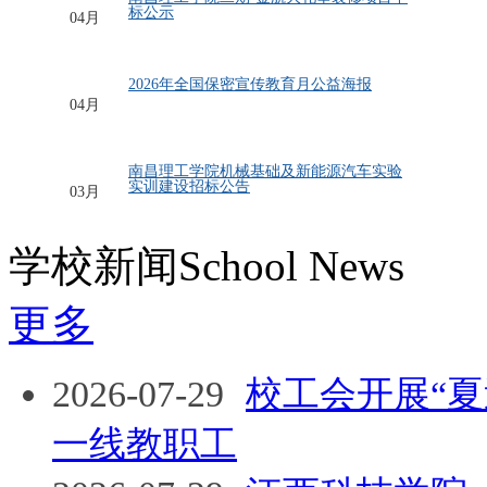
年诺贝尔物理学奖得主、中国科学院外
标公示
04月
南昌理工学院二期-金航大礼堂装修项目中标公示
17
公示号GS20260424项目名称南昌理工学院二期-金
2026年全国保密宣传教育月公益海报
航大礼堂装修项目招标形式公开招标招
04月
05
南昌理工学院机械基础及新能源汽车实验
实训建设招标公告
03月
No:NCLG202603南昌理工学院机械基础及新能源
汽车实验实训建设（一包）;继电保护实验室建设
学校新闻
School News
项目(二包）;采用竞争性谈判的方式进行
更多
2026-07-29
校工会开展“
一线教职工