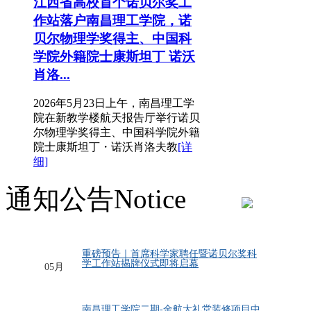
江西省高校首个诺贝尔奖工
作站落户南昌理工学院，诺
贝尔物理学奖得主、中国科
学院外籍院士康斯坦丁 诺沃
肖洛...
2026年5月23日上午，南昌理工学
院在新教学楼航天报告厅举行诺贝
尔物理学奖得主、中国科学院外籍
院士康斯坦丁・诺沃肖洛夫教
[详
细]
通知公告
Notice
19
重磅预告｜首席科学家聘任暨诺贝尔奖科
学工作站揭牌仪式即将启幕
05月
航天科教，兴我中华，顶尖智慧汇聚，科创里程
24
碑将至！2026年5月23日，南昌理工学院特邀2010
南昌理工学院二期-金航大礼堂装修项目中