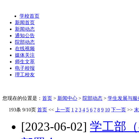
学校首页
新闻首页
新闻动态
通知公告
院部动态
在线视频
媒体关注
师生文萃
电子校报
理工校友
您现在的位置是：
首页
>
新闻中心
>
院部动态
>
学生发展与服
193条 9/10页
首页
<<
上一页
1
2
3
4
5
6
7
8
9
10
下一页
>>
末
[2023-06-02]
学工部（