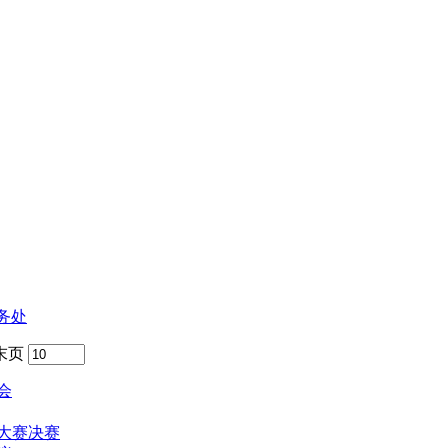
务处
末页
会
大赛决赛