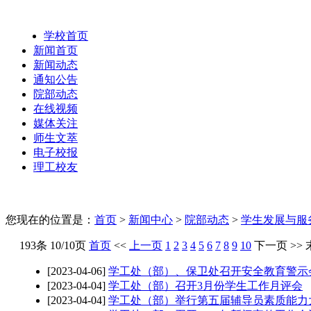
学校首页
新闻首页
新闻动态
通知公告
院部动态
在线视频
媒体关注
师生文萃
电子校报
理工校友
您现在的位置是：
首页
>
新闻中心
>
院部动态
>
学生发展与服
193条 10/10页
首页
<<
上一页
1
2
3
4
5
6
7
8
9
10
下一页
>>
[2023-04-06]
学工处（部）、保卫处召开安全教育警示
[2023-04-04]
学工处（部）召开3月份学生工作月评会
[2023-04-04]
学工处（部）举行第五届辅导员素质能力