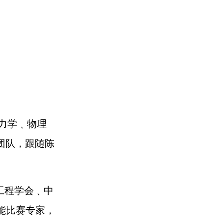
力学﹑物理
究团队，跟随陈
工程学会﹑中
能比赛专家，