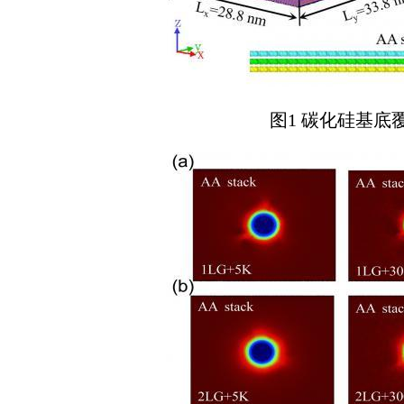
图1
碳化硅基底