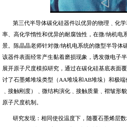
第三代半导体碳化硅器件以优异的物理﹑化学
率、高化学惰性和优异的耐腐蚀性，在微
/纳机电
景。陈晶晶老师针对微/纳机电系统的微型半导体
该器件表面经常产生黏着磨损现象，诱发微电子半
展开原子尺度模拟研究，通过在碳化硅基底表面覆
讨了
石墨烯堆垛类型（
AA堆垛和AB堆垛）和极
﹑接触刚度）﹑微结构演化﹑接触质量﹑褶皱形貌
原子尺度机制。
研究发现：相同使役温度下，随覆石墨烯层数