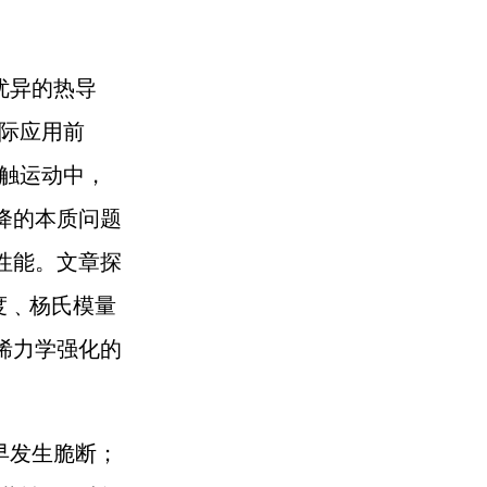
优异的热导
际应用前
触运动中，
降的本质问题
性能。文章探
度﹑杨氏模量
烯力学强化的
早发生脆断；