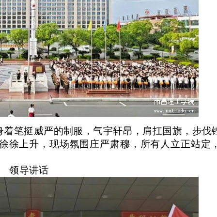
队身着笔挺威严的制服，气宇轩昂，肩扛国旗，步伐
徐徐上升，现场氛围庄严肃穆，所有人立正站定
领导讲话