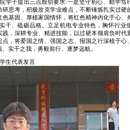
院学子提出三点殷切要求
:一是坚守初心、勤学笃
钻研思考，积极攻克学业难点，不断锤炼扎实过硬
红色基因、厚植家国情怀，将红色精神内化于心、
实干、砥砺品格。立足机电专业特色，胸怀行业
实践，深耕专业、精进技能，以过硬本领肩负时代
起点，将爱国之情、强国之志、报国之行深植于心
我、实干之我，勇毅前行、逐梦远航。
学生代表发言