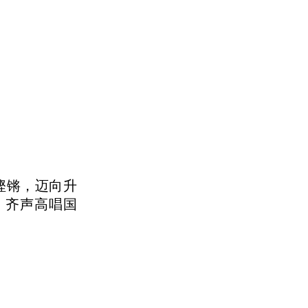
铿锵，迈向升
，齐声高唱国