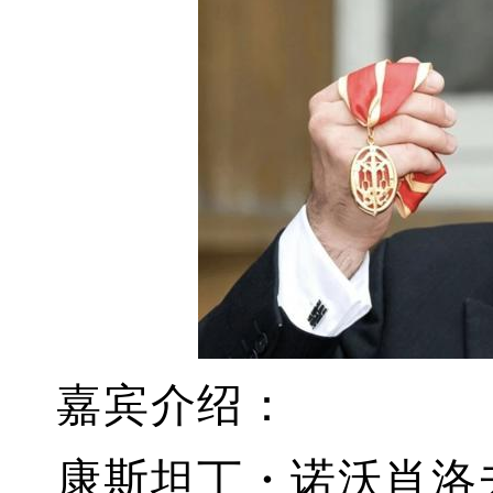
嘉宾介绍：
康斯坦丁・诺沃肖洛