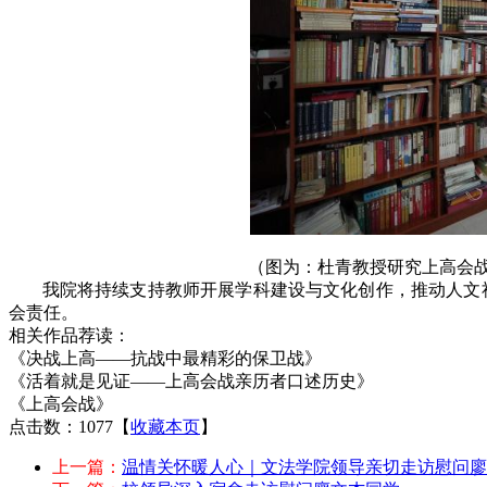
（图为：杜青教授研究上高会
我院将持续支持教师开展学科建设与文化创作，推动人文
会责任。
相关作品荐读：
《决战上高
——抗战中最精彩的保卫战》
《活着就是见证
——上高会战亲历者口述历史》
《上高会战》
点击数：1077
【
收藏本页
】
上一篇：
温情关怀暖人心｜文法学院领导亲切走访慰问廖