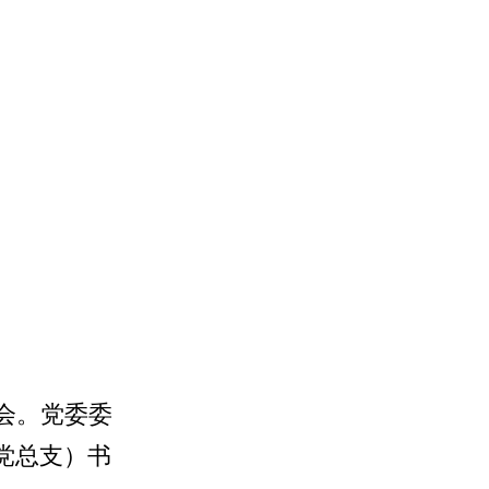
会。党委委
党总支）书