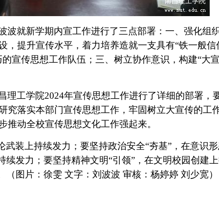
波波就新学期内宣工作进行了
三点
部署
：
一、强化组
设，提升宣传水平，着力培养造就一支具有
“
铁一般信
巧
的宣传思想工作队伍；三、树立协作意识，构建
“
大
昌理工学院
202
4
年宣传思想工作
进行
了详细的
部署
，
研究落实本部门
宣传思想
工作，牢固树立大宣传的工
步推动全校宣传思想文化工作强起来。
理论武装上持续发力；要坚持政治安全“夯基”，在意识
持续发力；要坚持精神文明“引领”，在文明校园创建
。
（图片：徐雯
文字：刘波波
审核：杨婷婷
刘少宽）