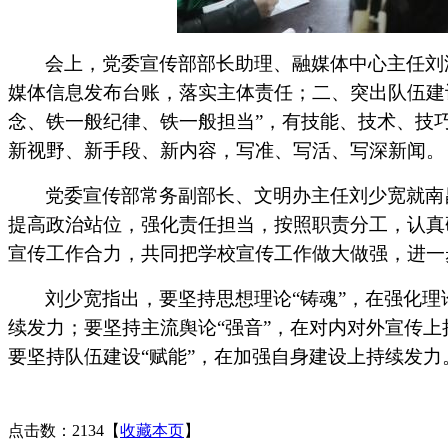
会上，党委宣传部部长助理、融媒体中心主任刘
媒体信息发布台账，落实主体责任；二、突出队伍建
念、铁一般纪律、铁一般担当
”
，有
技能、技术、技
新视野、新手段、新内容，写准、写活、写深新闻。
党委宣传部
常务
副部长、文明办主任刘少宽就南
提高政治站位
，
强化责任担当，按照职责分工，认真
宣传工作合力，共同把学校宣传工作
做大
做强
，
进一
刘少宽指出，
要坚持思想理论
“铸魂”，在强化
续发力；要坚持主流舆论“强音”，在对内对外宣传上
要坚持队伍建设“赋能”，在加强自身建设上持续发力
点击数：2134
【
收藏本页
】