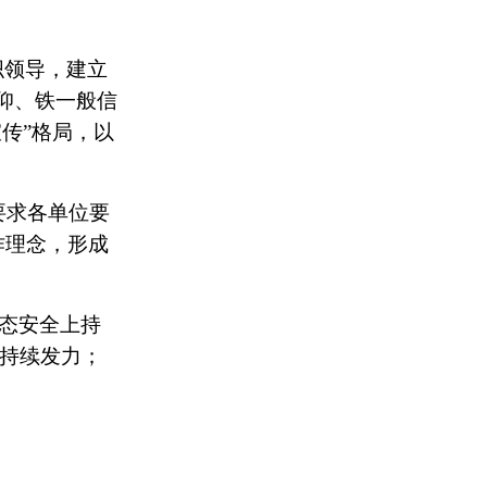
织领导，建立
仰、铁一般信
宣传
”
格局，以
要求各单位要
作理念
，
形成
形态安全上持
上持续发力；