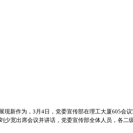
展现
新作为，
3
月
4
日，党委宣传部在理工大厦
605
会议
刘少宽
出席会议并讲话，党委宣传部全体人员，各二