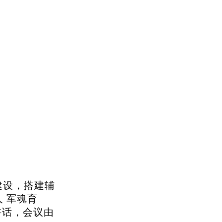
建设，搭建辅
 军魂育
讲话，会议由