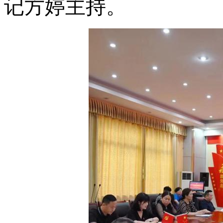
记方婷主持
。