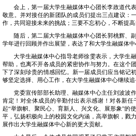
会
上，
第一届大学生融媒体中心团长李政道代
敬意。并对接任的新团队的成员们提出三点建议：
作，共同迎接未来的挑战；
三
要不忘初心，不断提高
随后，第二届大学生融媒体中心团长郭桃辉、
学年进行回顾并作出展望，表达了和大学生融媒体中
大学生融媒体中心指导老师徐雯表示
，大学生
帮助
，也离不开各成员的紧密协作与努力。在这个
下了深刻珍贵的情感回忆。新一届成员们应当铭记
够坚定选择、用心工作，在大学生融媒体中心继续追
党委宣传部部长助理、融媒体中心主任刘波波
肯定！对全体成员的辛勤付出表示感谢！对各新任
起
“
举旗帜、聚民心、育新人、兴文化、展形象
”
的
平，弘扬积极向上的校园文化内涵，高举旗帜，戮
展作出大学生融媒体中心新的更大贡献。