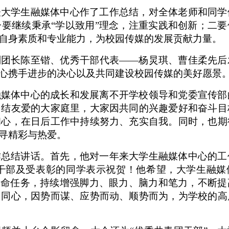
表大学生融媒体中心作了工作总结，对全体老师和同学
一
要继续秉承
“学以致用”理念，注重实践和创新；
二
要
自身素质和专业能力，为校园传媒的发展贡献力量。
副团长陈至锴、优秀干部代表
——杨炅琪、曹佳柔先后
心携手进步的决心以及共同建设校园传媒的美好愿景
融媒体中心的成长和发展离不开
学校领导和党委宣传部
团结友爱的大家庭里，大家因共同的兴趣爱好和奋斗目
初心，在日后工作中持续努力、充实自我。同时，也期
寻精彩与热爱。
作总结讲话。首先，他对一年来大学生融媒体中心的工
干部及受表彰的同学表示祝贺！他希望，大学生融媒
使命任务，持续增强脚力、眼力、脑力和笔力，不断提
力同心，因势而谋、应势而动、顺势而为，为学校的高