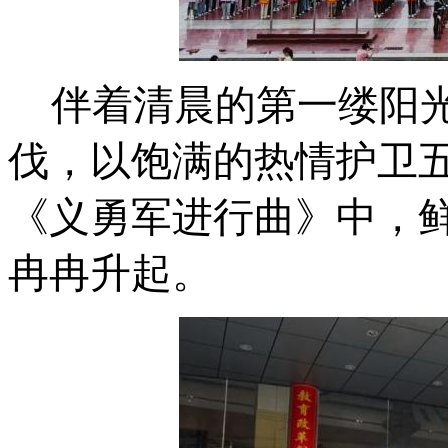
伴着清晨的第一缕阳
伐，以饱满的热情护卫
《义勇军进行曲》中，
冉冉升起。