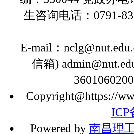
生咨询电话：0791-83890
E-mail：nclg@nut.ed
信箱) admin@nut
36010602
Copyright@https://www
ICP
Powered by
南昌理