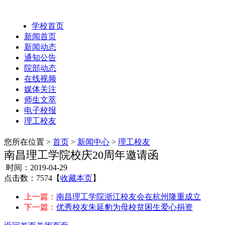
学校首页
新闻首页
新闻动态
通知公告
院部动态
在线视频
媒体关注
师生文萃
电子校报
理工校友
您所在位置 >
首页
>
新闻中心
>
理工校友
南昌理工学院校庆20周年邀请函
时间：2019-04-29
点击数：7574
【
收藏本页
】
上一篇：
南昌理工学院浙江校友会在杭州隆重成立
下一篇：
优秀校友朱延豹为母校贫困生爱心捐资