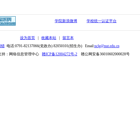
学院新浪微博
学校统一认证平台
设为首页
|
收藏本站
|
留言本
纠错
电话:0791-82137066(党政办) 82050101(招生办) Email:
nclg@nut.edu.cn
支持：网络信息管理中心
赣ICP备12004272号-2
赣公网安备36010602000028号