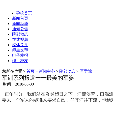
学校首页
新闻首页
新闻动态
通知公告
院部动态
在线视频
媒体关注
师生文萃
电子校报
理工校友
您所在位置 >
首页
>
新闻中心
>
院部动态
>
医学院
军训系列报道一一最美的军姿
时间：2018-08-30
正午时分，我们站在炎炎烈日之下，汗流浃背，口渴难
要以一个军人的标准来要求自己，任其汗往下流，也绝