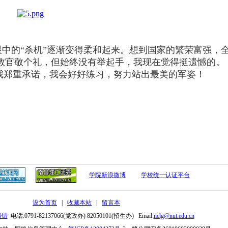
中的“杀机”逐渐变得柔和起来。想到国家的繁荣富强，
教官敬个礼，但始终没有举起手，我现在觉得挺遗憾的。
郑重承诺，我会好好练习，努力站出最美的军姿！
学院新浪微博
学校统一认证平台
设为首页
|
收藏本站
|
留言本
纠错
电话:0791-82137066(党政办) 82050101(招生办) Email:
nclg@nut.edu.cn