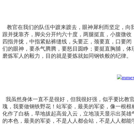
教官在我们的队伍中踱来踱去，眼神犀利而坚定，向我
跟并拢靠齐，脚尖分开约六十度，两腿挺直，小腹微收
四指并拢，中指紧贴裤缝线，头要正，颈要直，口要闭
们的眼神，要杀气腾腾，要怒目圆睁；要挺直胸脯，体
磨炼军人的毅力，目的就是要炼就如同钢铁般的纪律。
我虽然身体一直不是很好，但我很好强，似乎要比教
瑰，我要做钢铁野花！站军姿，最美的军姿，像一根根
化作了白杨，旱地拔起高耸入云，立地顶天显示出英雄
的本色，最美的军姿，不是人人都会站，不是人人都能