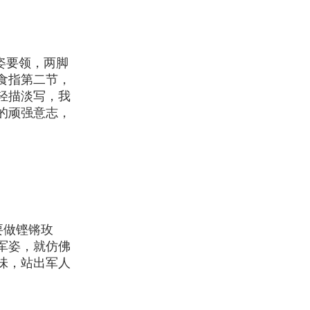
姿要领，两脚
食指第二节，
轻描淡写，我
的顽强意志，
要做铿锵玫
军姿，就仿佛
味，站出军人