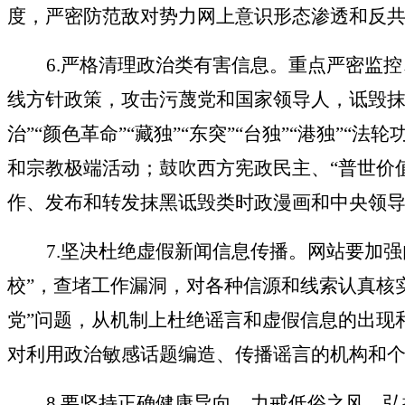
度，严密防范敌对势力网上意识形态渗透和反
6.
严格清理政治类有害信息。重点严密监控
线方针政策，攻击污蔑党和国家领导人，诋毁
治”“颜色革命”“藏独”“东突”“台独”“港独”
和宗教极端活动；鼓吹西方宪政民主、“普世价
作、发布和转发抹黑诋毁类时政漫画和中央领
7.
坚决杜绝虚假新闻信息传播。网站要加强
校”，查堵工作漏洞，对各种信源和线索认真核实
党”问题，从机制上杜绝谣言和虚假信息的出现
对利用政治敏感话题编造、传播谣言的机构和
8.
要坚持正确健康导向，力戒低俗之风，弘