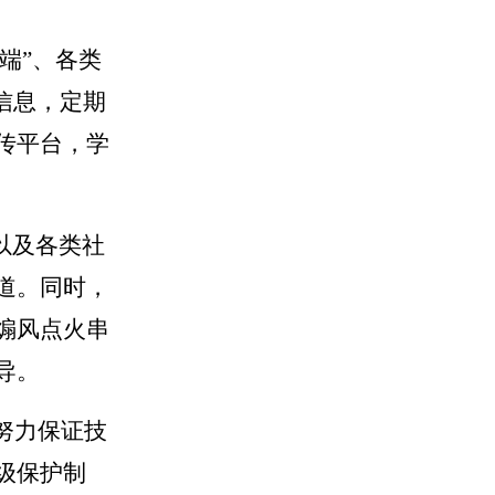
端”、各类
信息，定期
传平台，学
以及各类社
道。同时，
煽风点火串
导。
努力保证技
级保护制