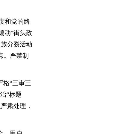
度和党的路
煽动
“街头政
上民族分裂活动
点。严禁制
严格
“三审三
治“标题
人严肃处理，
众、用户，