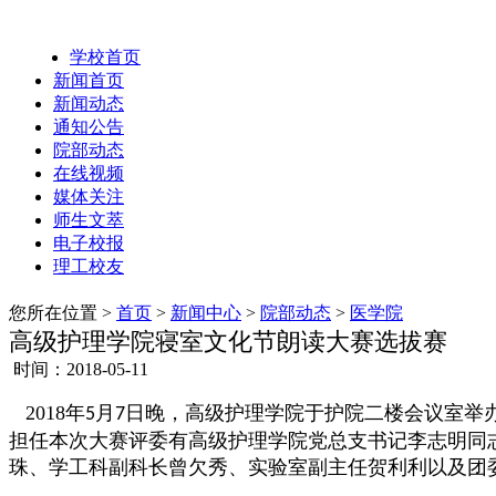
学校首页
新闻首页
新闻动态
通知公告
院部动态
在线视频
媒体关注
师生文萃
电子校报
理工校友
您所在位置 >
首页
>
新闻中心
>
院部动态
>
医学院
高级护理学院寝室文化节朗读大赛选拔赛
时间：2018-05-11
2018年
月
日晚，高级护理学院于护院二楼会议室举办
5
7
担任本次大赛评委有高级护理学院党总支书记李志明同
珠、学工科副科长曾欠秀、实验室副主任贺利利以及团