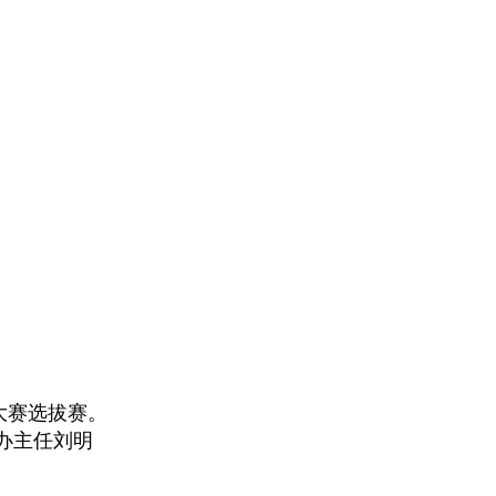
大赛选拔赛。
办主任刘明