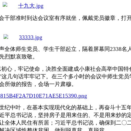
会干部准时到达会议室有序就坐，佩戴党员徽章，打
声全体师生党员、学生干部起立，隔着屏幕同
2338
名
先烈默哀致敬。
忘初心，牢记使命，决胜全面建成小康社会高举中国特
”
这几句话牢牢记下。在三个多小时的会议中师生党员
会所做的报告，会场一片肃穆。
世纪中叶，在基本实现现代化的基础上，再奋斗十五
近平总书记说，坚持房子是用来住的、不是用来炒的
让全体人民住有所居；习近平总书记说，确保到二〇
解决区域性整体贫困，做到脱真贫、真脱贫
......