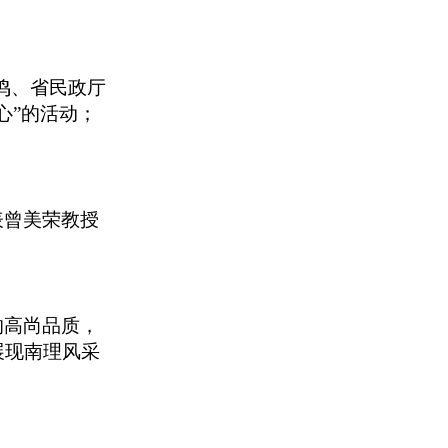
鸣、省民政厅
心”的活动；
表曾美荣教授
的高尚品质，
展现南理风采