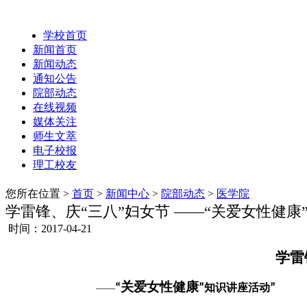
学校首页
新闻首页
新闻动态
通知公告
院部动态
在线视频
媒体关注
师生文萃
电子校报
理工校友
您所在位置 >
首页
>
新闻中心
>
院部动态
>
医学院
学雷锋、庆“三八”妇女节 ——“关爱女性健康
时间：2017-04-21
学雷
关爱女性健康
“
”
知识讲座活动
”
——