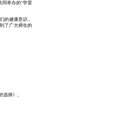
共同举办
的
“
学雷
们的
健康意识
，
到了广大师生的
的选择
》。