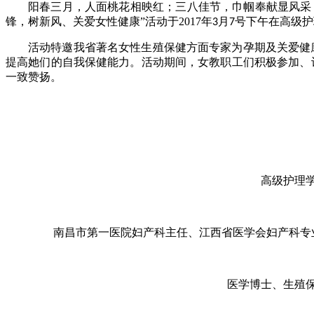
阳春三月，人面桃花相映红；三八佳节，巾帼奉献显风采
锋，树新风、
关爱女性健康
”
活动于
2017
年
月
号
下午
在高级护
3
7
活动
特邀我省著名女性生殖保健方面专家为孕期及关爱健
提高她们的
自我保健能力。
活动
期间，女教职工
们积极
参
加、
一致赞扬。
高级护理
南昌市第一医院妇产科主任、江西省医学会妇产科专
医学博士、生殖