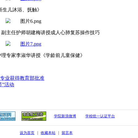
新生儿沐浴、抚触
》
、副主任护师
胡建梅
讲授
成人心肺复苏
操作技巧
护理专家
李淑华
讲授《
学龄前儿童保健
》
专业获得教育部批准
节”活动
学院新浪微博
学校统一认证平台
设为首页
|
收藏本站
|
留言本