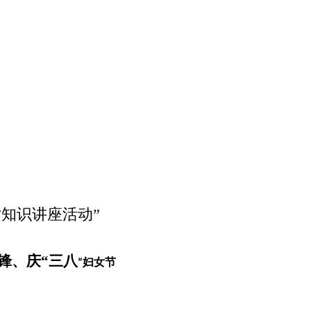
”知识讲座活动”
锋、
庆
“
三八
妇女节
”