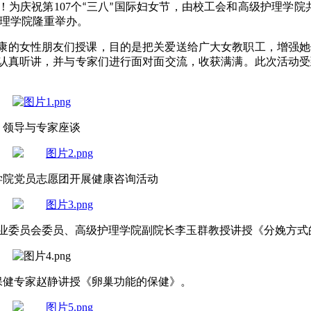
！为庆祝第
107
个
三八
国际妇女节，由校工会
和
高级护理学院
“
”
理学院
隆重
举办。
康的女性朋友们
授课
，目的是把关爱送给广大女教职工，增强
她
认真
听讲，
并与
专家们进行
面对面
交流
，
收获满满。此次活动受
领导与专家座谈
学院党员志愿团开展健康咨询活动
业委员会委员、高级护理学院副院长
李玉群教授
讲授《
分娩方式
保健专家
赵静
讲授《
卵巢功能的保健
》。