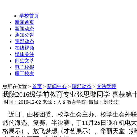
学校首页
新闻首页
新闻动态
通知公告
院部动态
在线视频
媒体关注
师生文萃
电子校报
理工校友
您所在位置 >
首页
>
新闻中心
>
院部动态
>
文法学院
我院2016级学前教育专业张思璇同学 喜获第
时间：2016-12-02 来源：人文教育学院 编辑：刘波波
近日，
由校团委、校学生会主办、校学生会外联
烈的海选、复赛、半决赛，于
11
月
日晚在机电大
25
格展示）、放飞梦想（才艺展示）、华丽天堂（婚