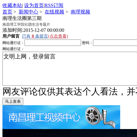
收藏本站
|
设为首页
|
RSS订阅
首页
>
新闻中心
>
在线视频
>
南理视频
南理生活圈第三期
南昌理工学院社团生活专题片
添加时间:2015-12-07 00:00:00
用户留言
已有
0
条留言
(点击查看)
网站通行证：
密码：
网站通行证：
网友评论仅供其表达个人看法，并