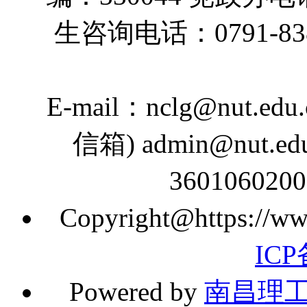
生咨询电话：0791-83890
E-mail：nclg@nut.ed
信箱) admin@nut
36010602
Copyright@https://www
ICP
Powered by
南昌理